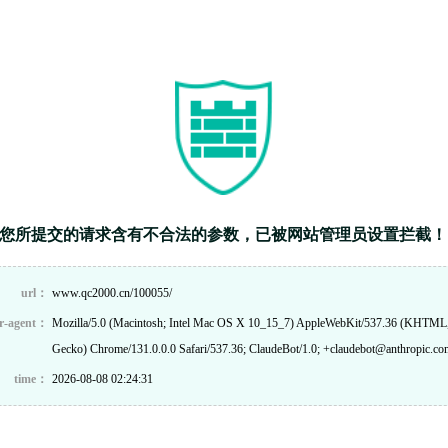
您所提交的请求含有不合法的参数，已被网站管理员设置拦截！
url：
www.qc2000.cn/100055/
r-agent：
Mozilla/5.0 (Macintosh; Intel Mac OS X 10_15_7) AppleWebKit/537.36 (KHTML,
Gecko) Chrome/131.0.0.0 Safari/537.36; ClaudeBot/1.0; +claudebot@anthropic.co
time：
2026-08-08 02:24:31